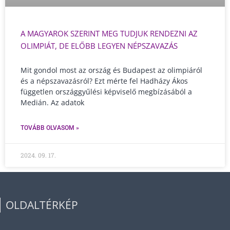
A MAGYAROK SZERINT MEG TUDJUK RENDEZNI AZ
OLIMPIÁT, DE ELŐBB LEGYEN NÉPSZAVAZÁS
Mit gondol most az ország és Budapest az olimpiáról
és a népszavazásról? Ezt mérte fel Hadházy Ákos
független országgyűlési képviselő megbízásából a
Medián. Az adatok
TOVÁBB OLVASOM »
2024. 09. 17.
OLDALTÉRKÉP