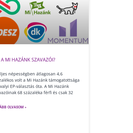
K A MI HAZÁNK SZAVAZÓI?
eljes népességben átlagosan 4,6
zalékos volt a Mi Hazánk támogatottsága
avalyi EP-választás óta. A Mi Hazánk
vazóinak 68 százaléka férfi és csak 32
ÁBB OLVASOM »