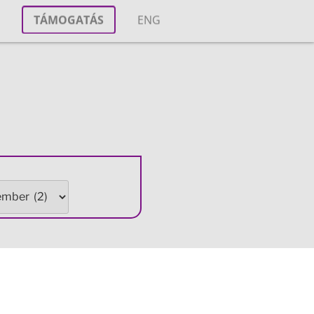
T
TÁMOGATÁS
ENG
M