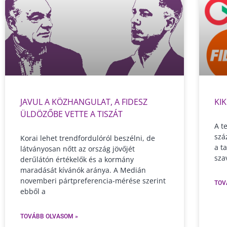
JAVUL A KÖZHANGULAT, A FIDESZ
KI
ÜLDÖZŐBE VETTE A TISZÁT
A t
szá
Korai lehet trendfordulóról beszélni, de
a t
látványosan nőtt az ország jövőjét
sza
derűlátón értékelők és a kormány
maradását kívánók aránya. A Medián
novemberi pártpreferencia-mérése szerint
TOV
ebből a
TOVÁBB OLVASOM »