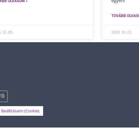
egyéni
ÁBB OLVASOM »
TOVÁBB OLVAS
. 12. 05.
2025. 10. 02.
TÓ
Beállításaim (Cookie)