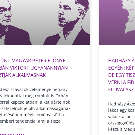
TŰNT MAGYAR PÉTER ELŐNYE,
HADHÁZY Á
BÁN VIKTORT UGYANANNYIAN
EGYÉNI KÉP
RTJÁK ALKALMASNAK
DE EGY TIS
VERNI A FID
ELŐVÁLASZ
idesz-szavazók véleménye néhány
zalékponttal még romlott is Orbán
torral kapcsolatban, a két pártelnök
Hadházy Ákos
iszterelnök-jelölti alkalmasságának
lakos egy kö
ítélésében mégis érvényesült a
választáson –
emberi tendencia, ami a Tisza
országgyűlés
készült Medi