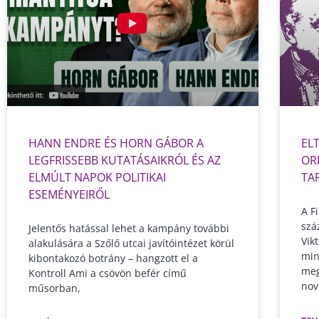
HANN ENDRE ÉS HORN GÁBOR A
EL
LEGFRISSEBB KUTATÁSAIKRÓL ÉS AZ
OR
ELMÚLT NAPOK POLITIKAI
TA
ESEMÉNYEIRŐL
A F
szá
Jelentős hatással lehet a kampány további
Vik
alakulására a Szőlő utcai javítóintézet körül
min
kibontakozó botrány – hangzott el a
meg
Kontroll Ami a csövön befér című
nov
műsorban,