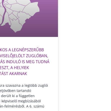
KOS A LEGNÉPSZERŰBB
VISELŐJELÖLT ZUGLÓBAN,
ZÁS INDULÓ IS MEG TUDNÁ
ESZT, A HELYIEK
TÁST AKARNAK
ra szavazna a legtöbb zuglói
zeljövőben tartandó
 derült ki a független
i képviselő megbízásából
án-felmérésből. A 6. számú