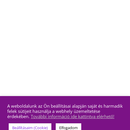
A weboldalunk az Ön beállításai alapján saját és harmadik
felek sütijeit használja a webhely üzemeltetése
érdekében.
További információ ide kattintva elérhető!
Beállításaim (Cookie)
Elfogadom