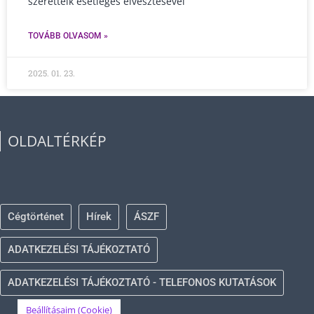
szeretteik esetleges elvesztésével
TOVÁBB OLVASOM »
2025. 01. 23.
OLDALTÉRKÉP
Cégtörténet
Hírek
ÁSZF
ADATKEZELÉSI TÁJÉKOZTATÓ
ADATKEZELÉSI TÁJÉKOZTATÓ - TELEFONOS KUTATÁSOK
Beállításaim (Cookie)