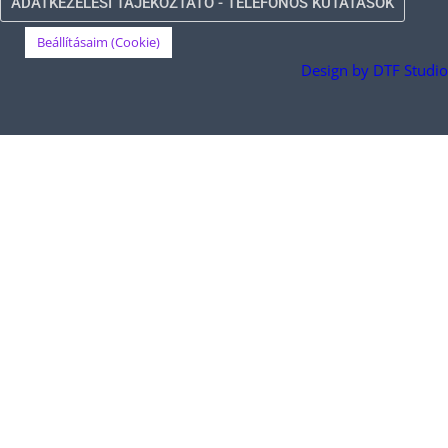
ADATKEZELÉSI TÁJÉKOZTATÓ - TELEFONOS KUTATÁSOK
Beállításaim (Cookie)
Design by DTF Studio