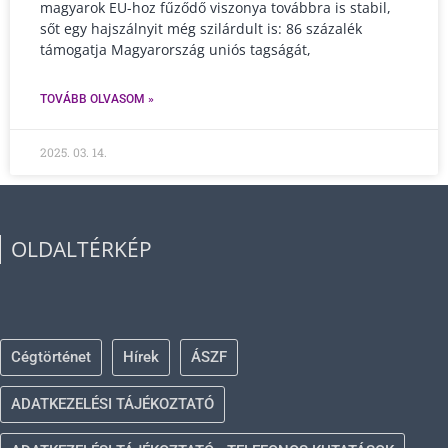
magyarok EU-hoz fűződő viszonya továbbra is stabil,
sőt egy hajszálnyit még szilárdult is: 86 százalék
támogatja Magyarország uniós tagságát,
TOVÁBB OLVASOM »
2025. 03. 14.
OLDALTÉRKÉP
Cégtörténet
Hírek
ÁSZF
ADATKEZELÉSI TÁJÉKOZTATÓ