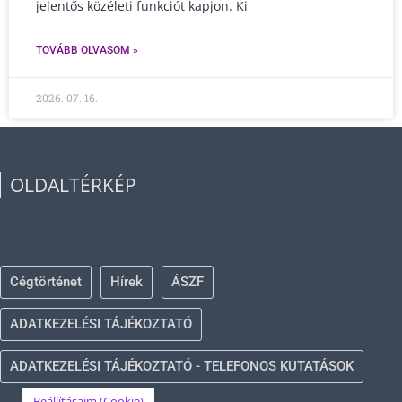
jelentős közéleti funkciót kapjon. Ki
TOVÁBB OLVASOM »
2026. 07. 16.
OLDALTÉRKÉP
Cégtörténet
Hírek
ÁSZF
ADATKEZELÉSI TÁJÉKOZTATÓ
ADATKEZELÉSI TÁJÉKOZTATÓ - TELEFONOS KUTATÁSOK
Beállításaim (Cookie)