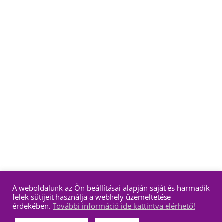
A weboldalunk az Ön beállításai alapján saját és harmadik
felek sütijeit használja a webhely üzemeltetése
érdekében.
További információ ide kattintva elérhető!