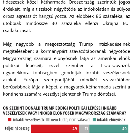
fideszesek közel kétharmada Oroszország szerintük jogos
érdekeit, míg a tiszások négyötöde az indokolatlan és súlyos
orosz agressziót hangsúlyozza. Az előbbiek 86 százaléka, az
utóbbiak mindössze 30 százaléka ellenzi Ukrajna EU-
csatlakozását.
Még nagyobb a megosztottság Trump intézkedéseinek
megítélésében: a kormánypárt szavazótáborának négyötöde
Magyarország számára előnyösnek látja az amerikai elnök
politikai lépéseit, ezzel szemben a Tisza-szavazók
ugyanekkora többségben gondolják inkább veszélyesnek
azokat. Európa szempontjából mindkét szavazótábor
borúsabbnak látja a képet, a magyarok kétharmada szerint a
kontinens számára veszélyt jelentenek Trump döntései.