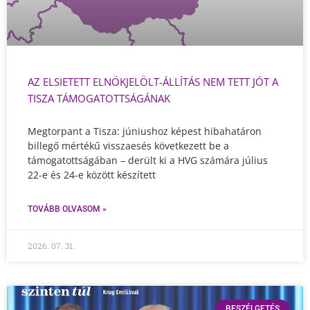
AZ ELSIETETT ELNÖKJELÖLT-ÁLLÍTÁS NEM TETT JÓT A
TISZA TÁMOGATOTTSÁGÁNAK
Megtorpant a Tisza: júniushoz képest hibahatáron
billegő mértékű visszaesés következett be a
támogatottságában – derült ki a HVG számára július
22-e és 24-e között készített
TOVÁBB OLVASOM »
2026. 07. 31.
BESZÉLGETÉS