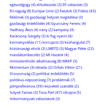
egészségügy
(4)
előválasztás
(3)
EP-választás
(3)
EU-tagság
(8)
Európai Unió
(2)
fiatalok
(3)
Fidesz
(43)
félelmek
(3)
gazdasági helyzet megítélése
(3)
gazdasági érdeklődés
(4)
Gyurcsány Ferenc
(4)
Hadházy Ákos
(4)
irány
(2)
kampány
(4)
Karácsony Gergely
(3)
ki fog nyerni
(6)
kormányváltás
(11)
korrupció
(3)
közhangulat
(7)
köztársasági elnök
(3)
LMBTQ
(3)
Magyar Péter
(22)
mandátumbecslés
(2)
Mi Hazánk
(4)
miniszterelnöki alkalmasság
(8)
MKKP
(3)
Momentum
(3)
oktatás
(2)
Orbán Viktor
(21)
Oroszország
(3)
politikai érdeklődés
(5)
politikus-népszerűség
(7)
problémák
(7)
pártpreferencia
(39)
részvételi szándék
(2)
Sulyok Tamás
(3)
Tisza Párt
(47)
Ukrajna
(5)
önkormányzati választások
(3)