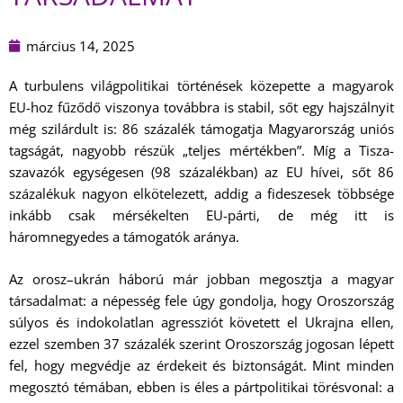
március 14, 2025
A turbulens világpolitikai történések közepette a magyarok
EU-hoz fűződő viszonya továbbra is stabil, sőt egy hajszálnyit
még szilárdult is: 86 százalék támogatja Magyarország uniós
tagságát, nagyobb részük „teljes mértékben”. Míg a Tisza-
szavazók egységesen (98 százalékban) az EU hívei, sőt 86
százalékuk nagyon elkötelezett, addig a fideszesek többsége
inkább csak mérsékelten EU-párti, de még itt is
háromnegyedes a támogatók aránya.
Az orosz–ukrán háború már jobban megosztja a magyar
társadalmat: a népesség fele úgy gondolja, hogy Oroszország
súlyos és indokolatlan agressziót követett el Ukrajna ellen,
ezzel szemben 37 százalék szerint Oroszország jogosan lépett
fel, hogy megvédje az érdekeit és biztonságát. Mint minden
megosztó témában, ebben is éles a pártpolitikai törésvonal: a