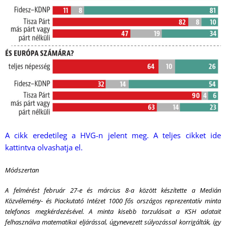
A cikk eredetileg a HVG-n jelent meg. A teljes cikket ide
kattintva olvashatja el.
Módszertan
A felmérést február 27-e és március 8-a között készítette a Medián
Közvélemény- és Piackutató Intézet 1000 fős országos reprezentatív minta
telefonos megkérdezésével. A minta kisebb torzulásait a KSH adatait
felhasználva matematikai eljárással, úgynevezett súlyozással korrigálták, így