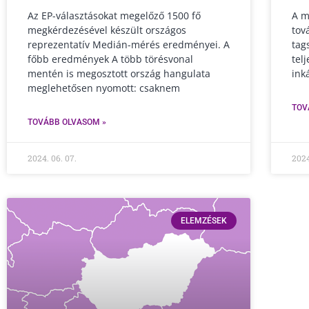
Az EP-választásokat megelőző 1500 fő
A m
megkérdezésével készült országos
tov
reprezentatív Medián-mérés eredményei. A
tag
főbb eredmények A több törésvonal
tel
mentén is megosztott ország hangulata
ink
meglehetősen nyomott: csaknem
TOV
TOVÁBB OLVASOM »
2024. 06. 07.
2024
ELEMZÉSEK