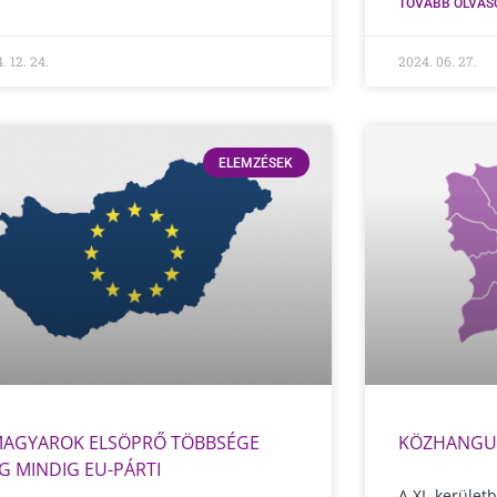
TOVÁBB OLVAS
. 12. 24.
2024. 06. 27.
ELEMZÉSEK
MAGYAROK ELSÖPRŐ TÖBBSÉGE
KÖZHANGU
G MINDIG EU-PÁRTI
A XI. kerület