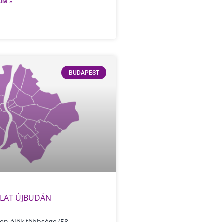
OM »
BUDAPEST
LAT ÚJBUDÁN
ben élők többsége (58