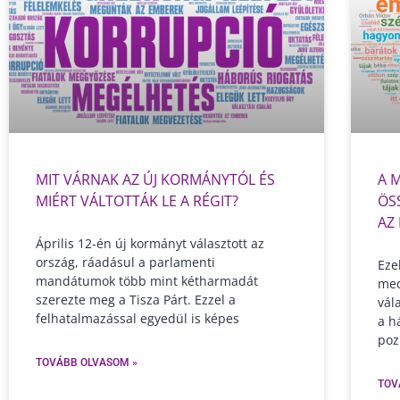
MIT VÁRNAK AZ ÚJ KORMÁNYTÓL ÉS
A 
MIÉRT VÁLTOTTÁK LE A RÉGIT?
ÖS
AZ
Április 12-én új kormányt választott az
ország, ráadásul a parlamenti
Eze
mandátumok több mint kétharmadát
med
szerezte meg a Tisza Párt. Ezzel a
vál
felhatalmazással egyedül is képes
a h
poz
TOVÁBB OLVASOM »
TOV