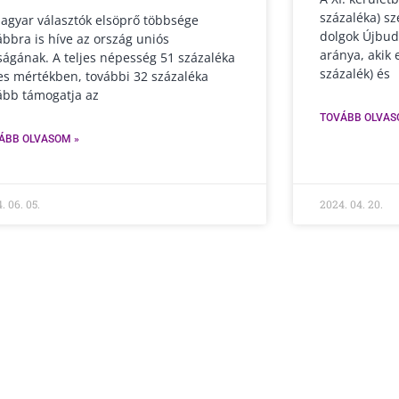
százaléka) sz
agyar választók elsöprő többsége
dolgok Újbud
ábbra is híve az ország uniós
aránya, akik 
ságának. A teljes népesség 51 százaléka
százalék) és
jes mértékben, további 32 százaléka
ább támogatja az
TOVÁBB OLVAS
ÁBB OLVASOM »
. 06. 05.
2024. 04. 20.