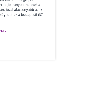
erint jó irányba mennek a
án. Jóval alacsonyabb azok
elégedettek a budapesti (37
OM »