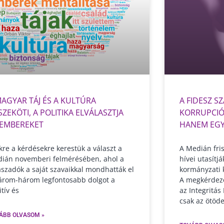
MAGYAR TÁJ ÉS A KULTÚRA
A FIDESZ SZ
SZEKÖTI, A POLITIKA ELVÁLASZTJA
KORRUPCIÓ
 EMBEREKET
HANEM EGY
kre a kérdésekre kerestük a választ a
A Medián fris
ián novemberi felmérésében, ahol a
hívei utasítj
aszadók a saját szavaikkal mondhatták el
kormányzati 
árom-három legfontosabb dolgot a
A megkérdeze
itív és
az Integritás
csak az ötöd
ÁBB OLVASOM »