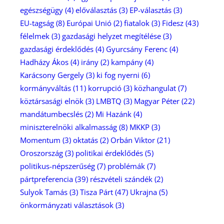
egészségügy
(4)
előválasztás
(3)
EP-választás
(3)
EU-tagság
(8)
Európai Unió
(2)
fiatalok
(3)
Fidesz
(43)
félelmek
(3)
gazdasági helyzet megítélése
(3)
gazdasági érdeklődés
(4)
Gyurcsány Ferenc
(4)
Hadházy Ákos
(4)
irány
(2)
kampány
(4)
Karácsony Gergely
(3)
ki fog nyerni
(6)
kormányváltás
(11)
korrupció
(3)
közhangulat
(7)
köztársasági elnök
(3)
LMBTQ
(3)
Magyar Péter
(22)
mandátumbecslés
(2)
Mi Hazánk
(4)
miniszterelnöki alkalmasság
(8)
MKKP
(3)
Momentum
(3)
oktatás
(2)
Orbán Viktor
(21)
Oroszország
(3)
politikai érdeklődés
(5)
politikus-népszerűség
(7)
problémák
(7)
pártpreferencia
(39)
részvételi szándék
(2)
Sulyok Tamás
(3)
Tisza Párt
(47)
Ukrajna
(5)
önkormányzati választások
(3)