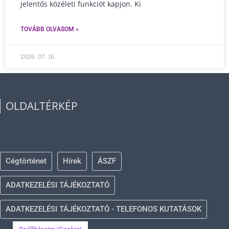
jelentős közéleti funkciót kapjon. Ki
TOVÁBB OLVASOM »
2026. 07. 16.
OLDALTÉRKÉP
Cégtörténet
Hírek
ÁSZF
ADATKEZELÉSI TÁJÉKOZTATÓ
ADATKEZELÉSI TÁJÉKOZTATÓ - TELEFONOS KUTATÁSOK
Beállításaim (Cookie)