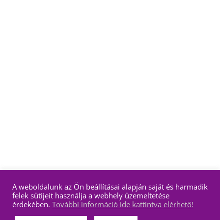
A weboldalunk az Ön beállításai alapján saját és harmadik
felek sütijeit használja a webhely üzemeltetése
érdekében.
További információ ide kattintva elérhető!