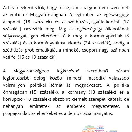
Azt is megkérdeztük, hogy mi az, amit nagyon nem szeretnek
az emberek Magyarországban. A legtöbben az egészségügy
állapotát (18 százalék) és a széthúzást, gyűlölködést (17
százalék) nevezték meg. Míg az egészségügy állapotának
súlyosságát igen eltérően ítélik meg a kormánypártiak (8
százalék) és a kormányváltást akarók (24 százalék), addig a
széthúzás problematikáját a mindkét csoport nagy számban
veti fel (15 és 19 százalék).
A Magyarországban legkevésbé szerethető három
legfontosabb dolog között minden második válaszadó
valamilyen politikai témát is megnevezett. A politika
önmagában (15 százalék), a kormány (13 százalék) és a
korrupció (10 százalék) abszolút kiemelt szerepet kaptak, de
néhányan említették az emberek megvezetését, a
propagandát, az ellenzéket és a demokrácia hiányát is.