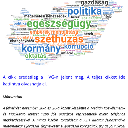
A cikk eredetileg a HVG-n jelent meg. A teljes cikket ide
kattintva olvashatja el.
Módszertan
A felmérést november 20-a és 26-a között készítette a Medián Közvélemény-
és Piackutató Intézet 1200 fős országos reprezentatív minta telefonos
megkérdezésével. A minta kisebb torzulásait a KSH adatait felhasználva
matematikai eljárással, úgynevezett súlyozással korrigálták, így az jól tükrözi