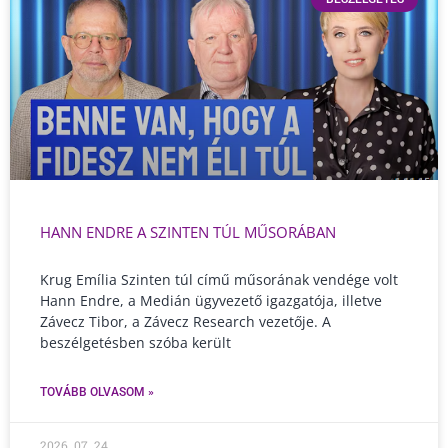
HANN ENDRE A SZINTEN TÚL MŰSORÁBAN
Krug Emília Szinten túl című műsorának vendége volt
Hann Endre, a Medián ügyvezető igazgatója, illetve
Závecz Tibor, a Závecz Research vezetője. A
beszélgetésben szóba került
TOVÁBB OLVASOM »
2026. 07. 24.