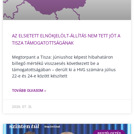
AZ ELSIETETT ELNÖKJELÖLT-ÁLLÍTÁS NEM TETT JÓT A
TISZA TÁMOGATOTTSÁGÁNAK
Megtorpant a Tisza: júniushoz képest hibahatáron
billegő mértékű visszaesés következett be a
támogatottságában – derült ki a HVG számára július
22-e és 24-e között készített
TOVÁBB OLVASOM »
2026. 07. 31.
BESZÉLGETÉS