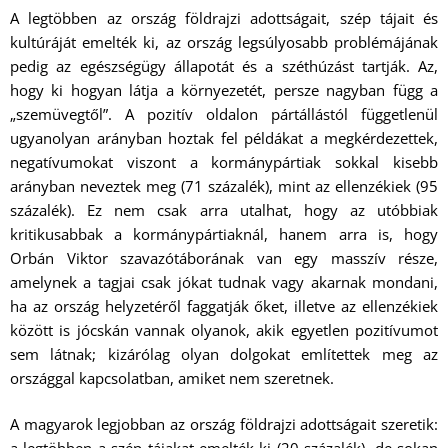
A legtöbben az ország földrajzi adottságait, szép tájait és
kultúráját emelték ki, az ország legsúlyosabb problémájának
pedig az egészségügy állapotát és a széthúzást tartják. Az,
hogy ki hogyan látja a környezetét, persze nagyban függ a
„szemüvegtől”. A pozitív oldalon pártállástól függetlenül
ugyanolyan arányban hoztak fel példákat a megkérdezettek,
negatívumokat viszont a kormánypártiak sokkal kisebb
arányban neveztek meg (71 százalék), mint az ellenzékiek (95
százalék). Ez nem csak arra utalhat, hogy az utóbbiak
kritikusabbak a kormánypártiaknál, hanem arra is, hogy
Orbán Viktor szavazótáborának van egy masszív része,
amelynek a tagjai csak jókat tudnak vagy akarnak mondani,
ha az ország helyzetéről faggatják őket, illetve az ellenzékiek
között is jócskán vannak olyanok, akik egyetlen pozitívumot
sem látnak; kizárólag olyan dolgokat említettek meg az
országgal kapcsolatban, amiket nem szeretnek.
A magyarok legjobban az ország földrajzi adottságait szeretik: