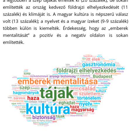
a legtöbben a szép tájakat emelték ki (20 százalék), de sokan
említették az ország kedvező földrajzi elhelyezkedését (11
százalék) és klímáját is. A magyar kultúra is népszerű válasz
volt (13 százalék); a nyelvet és a magyar ízeket (9-9 százalék)
többen külön is kiemelték. Érdekesség, hogy az „emberek
mentalitását” a pozitív és a negatív oldalon is sokan
említették.