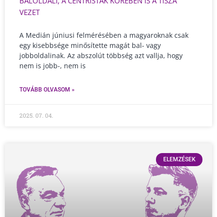
BALOLDALI, A CENTRISTÁK KÖRÉBEN IS A TISZA
VEZET
A Medián júniusi felmérésében a magyaroknak csak
egy kisebbsége minősítette magát bal- vagy
jobboldalinak. Az abszolút többség azt vallja, hogy
nem is jobb-, nem is
TOVÁBB OLVASOM »
2025. 07. 04.
ELEMZÉSEK