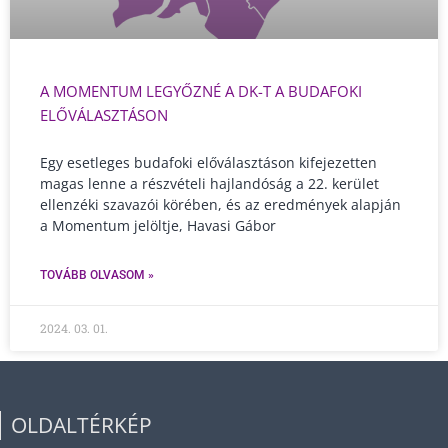
A MOMENTUM LEGYŐZNÉ A DK-T A BUDAFOKI
ELŐVÁLASZTÁSON
Egy esetleges budafoki előválasztáson kifejezetten
magas lenne a részvételi hajlandóság a 22. kerület
ellenzéki szavazói körében, és az eredmények alapján
a Momentum jelöltje, Havasi Gábor
TOVÁBB OLVASOM »
2024. 03. 01.
OLDALTÉRKÉP