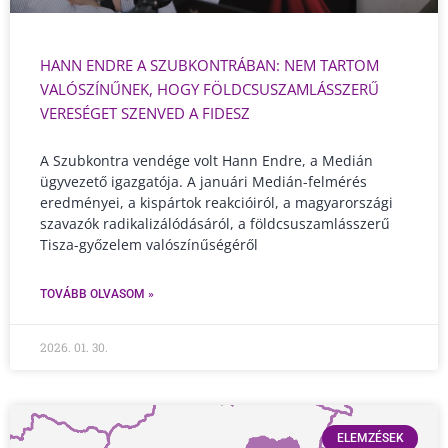
HANN ENDRE A SZUBKONTRÁBAN: NEM TARTOM
VALÓSZÍNŰNEK, HOGY FÖLDCSUSZAMLÁSSZERŰ
VERESÉGET SZENVED A FIDESZ
A Szubkontra vendége volt Hann Endre, a Medián
ügyvezető igazgatója. A januári Medián-felmérés
eredményei, a kispártok reakcióiról, a magyarországi
szavazók radikalizálódásáról, a földcsuszamlásszerű
Tisza-győzelem valószínűségéről
TOVÁBB OLVASOM »
2026. 01. 30.
ELEMZÉSEK