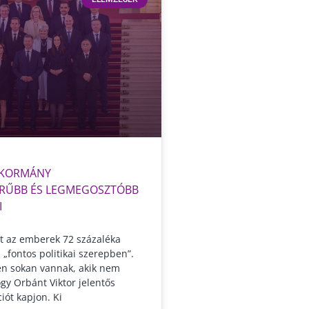
A-KORMÁNY
RŰBB ÉS LEGMEGOSZTÓBB
I
t az emberek 72 százaléka
a „fontos politikai szerepben”.
n sokan vannak, akik nem
gy Orbánt Viktor jelentős
ciót kapjon. Ki