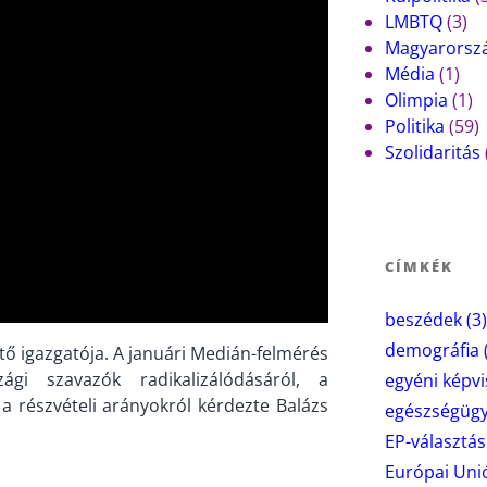
LMBTQ
(3)
Magyarorsz
Média
(1)
Olimpia
(1)
Politika
(59)
Szolidaritás
CÍMKÉK
beszédek
(3)
demográfia
ő igazgatója. A januári Medián-felmérés
ági szavazók radikalizálódásáról, a
egyéni képvi
a részvételi arányokról kérdezte Balázs
egészségüg
EP-választás
Európai Uni