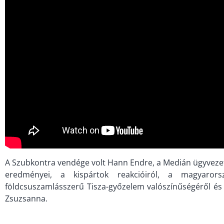
A Szubkontra vendége volt Hann Endre, a Medián ügyvezet
eredményei, a kispártok reakcióiról, a magyarorsz
földcsuszamlásszerű Tisza-győzelem valószínűségéről és 
Zsuzsanna.