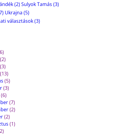
zándék
(2)
Sulyok Tamás
(3)
7)
Ukrajna
(5)
ti választások
(3)
6)
(2)
(3)
(13)
us
(5)
r
(3)
(6)
mber
(7)
mber
(2)
er
(2)
ztus
(1)
2)