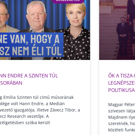
NN ENDRE A SZINTEN TÚL
ŐK A TISZ
SORÁBAN
LEGNÉPSZE
POLITIKUSA
g Emília Szinten túl című műsorának
dége volt Hann Endre, a Medián
Magyar Péter
vezető igazgatója, illetve Závecz Tibor, a
szívesen látj
ecz Research vezetője. A
Majdnem ilye
zélgetésben szóba került
szeretnék, ho
közéleti funk