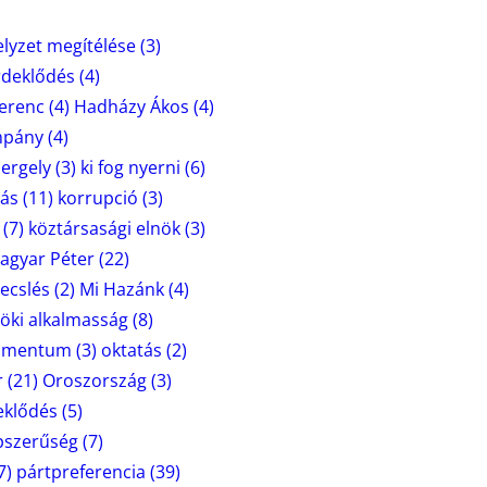
lyzet megítélése
(3)
rdeklődés
(4)
erenc
(4)
Hadházy Ákos
(4)
mpány
(4)
ergely
(3)
ki fog nyerni
(6)
ás
(11)
korrupció
(3)
(7)
köztársasági elnök
(3)
agyar Péter
(22)
cslés
(2)
Mi Hazánk
(4)
nöki alkalmasság
(8)
mentum
(3)
oktatás
(2)
r
(21)
Oroszország
(3)
deklődés
(5)
épszerűség
(7)
7)
pártpreferencia
(39)