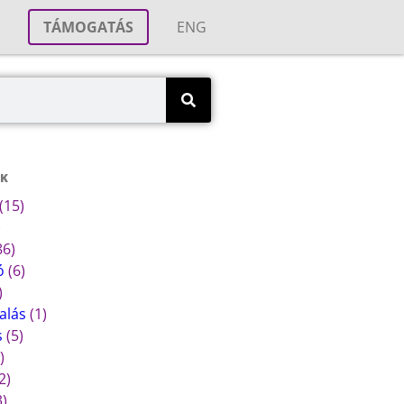
T
TÁMOGATÁS
ENG
ÁK
(15)
)
86)
ó
(6)
)
alás
(1)
s
(5)
)
2)
3)