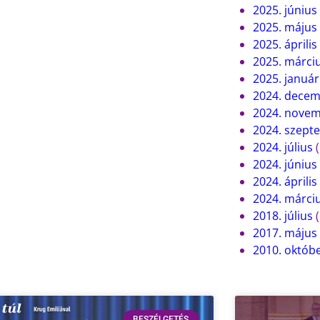
2025. június
2025. május
2025. április
2025. márci
2025. január
2024. dece
2024. nove
2024. szept
2024. július
(
2024. június
2024. április
2024. márci
2018. július
(
2017. május
2010. októb
BESZÉLGETÉS