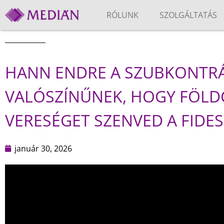
RÓLUNK
SZOLGÁLTATÁS
HANN ENDRE A SZUBKONTR
VALÓSZÍNŰNEK, HOGY FÖL
VERESÉGET SZENVED A FIDES
január 30, 2026