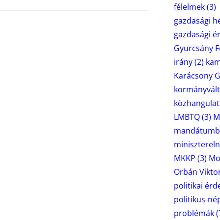
félelmek
(3)
gazdasági he
gazdasági é
Gyurcsány F
irány
(2)
ka
Karácsony G
kormányvált
közhangulat
LMBTQ
(3)
M
mandátumbe
miniszterel
MKKP
(3)
Mo
Orbán Vikto
politikai ér
politikus-n
problémák
(