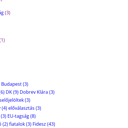
ág
(3)
(1)
Budapest
(3)
(6)
DK
(9)
Dobrev Klára
(3)
selőjelöltek
(3)
y
(4)
előválasztás
(3)
(3)
EU-tagság
(8)
ó
(2)
fiatalok
(3)
Fidesz
(43)