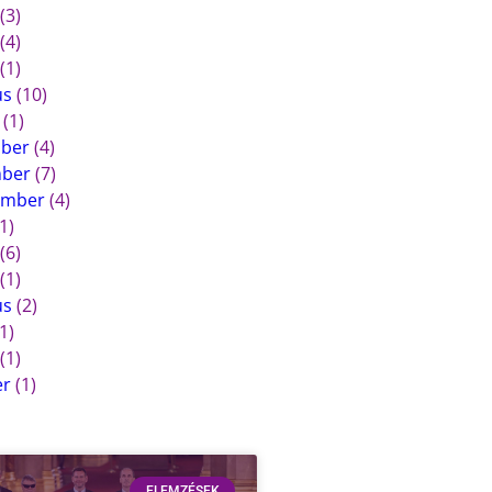
(3)
(4)
(1)
us
(10)
(1)
mber
(4)
mber
(7)
ember
(4)
1)
(6)
(1)
us
(2)
1)
(1)
er
(1)
ELEMZÉSEK