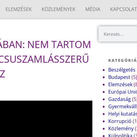
ELEMZÉSEK
KÖZLEMÉNYEK
MÉDIA
KAPCSOLA
ÁBAN: NEM TARTOM
DCSUSZAMLÁSSZERŰ
KATEGÓRI
Beszélgetés
Z
Budapest
(5
Elemzések
(
Európai Uni
Gazdaság
(5
Gyermekváll
Helyi kutatá
Korrupció
(1
Közlemény
(
Külpolitika
(