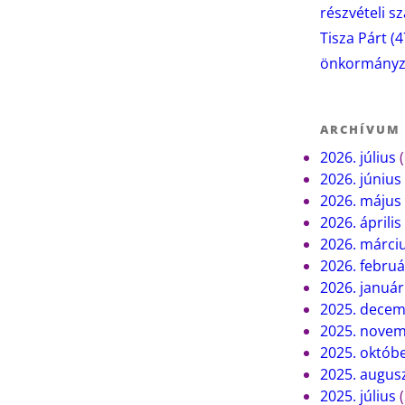
részvételi s
Tisza Párt
(4
önkormányza
ARCHÍVUM
2026. július
(
2026. június
2026. május
2026. április
2026. márci
2026. februá
2026. január
2025. dece
2025. nove
2025. októb
2025. augus
2025. július
(