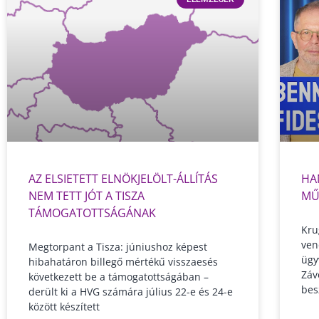
AZ ELSIETETT ELNÖKJELÖLT-ÁLLÍTÁS
HA
NEM TETT JÓT A TISZA
MŰ
TÁMOGATOTTSÁGÁNAK
Kru
ven
Megtorpant a Tisza: júniushoz képest
ügy
hibahatáron billegő mértékű visszaesés
Záv
következett be a támogatottságában –
bes
derült ki a HVG számára július 22-e és 24-e
között készített