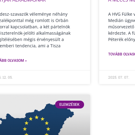
idesz-szavazók véleménye néhány
A HVG Fülke 
zalékponttal még romlott is Orbán
Medián ügyve
torral kapcsolatban, a két pártelnök
műsorvezető 
iszterelnök-jelölti alkalmasságának
kérdezte. A 
ítélésében mégis érvényesült a
Péterék előny
emberi tendencia, ami a Tisza
TOVÁBB OLVAS
ÁBB OLVASOM »
. 12. 05.
2025. 07. 07.
ELEMZÉSEK