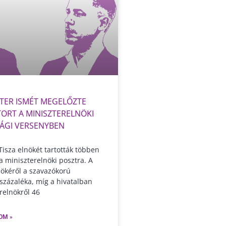
TER ISMÉT MEGELŐZTE
ORT A MINISZTERELNÖKI
ÁGI VERSENYBEN
isza elnökét tartották többen
 miniszterelnöki posztra. A
nökéről a szavazókorú
százaléka, míg a hivatalban
relnökről 46
OM »