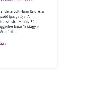
vendége volt Hann Endre, a
zető igazgatója. A
Kacskovics Mihály Béla
független kutatók Magyar
ét mérik, a
OM »