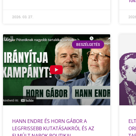
TOV
2026. 03. 27.
2026
BESZÉLGETÉS
HANN ENDRE ÉS HORN GÁBOR A
EL
LEGFRISSEBB KUTATÁSAIKRÓL ÉS AZ
OR
ELMÚLT NAPOK POLITIKAI
TA