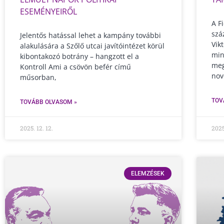
ESEMÉNYEIRŐL
A F
szá
Jelentős hatással lehet a kampány további
Vik
alakulására a Szőlő utcai javítóintézet körül
min
kibontakozó botrány – hangzott el a
meg
Kontroll Ami a csövön befér című
nov
műsorban,
TOV
TOVÁBB OLVASOM »
2025. 12. 12.
2025
ELEMZÉSEK