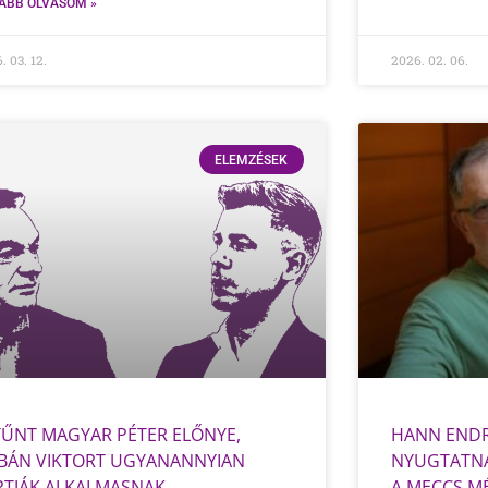
ÁBB OLVASOM »
. 03. 12.
2026. 02. 06.
ELEMZÉSEK
TŰNT MAGYAR PÉTER ELŐNYE,
HANN ENDR
BÁN VIKTORT UGYANANNYIAN
NYUGTATNÁ
RTJÁK ALKALMASNAK
A MECCS M