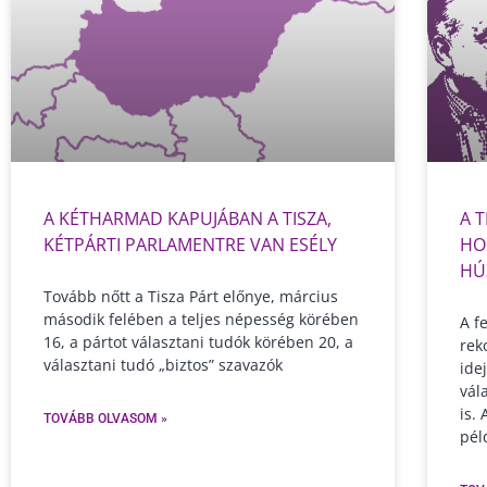
A KÉTHARMAD KAPUJÁBAN A TISZA,
A 
KÉTPÁRTI PARLAMENTRE VAN ESÉLY
HO
HÚ
Tovább nőtt a Tisza Párt előnye, március
második felében a teljes népesség körében
A f
16, a pártot választani tudók körében 20, a
rek
választani tudó „biztos” szavazók
ide
vál
is.
TOVÁBB OLVASOM »
pél