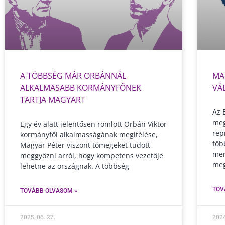
A TÖBBSÉG MÁR ORBÁNNÁL
MA
ALKALMASABB KORMÁNYFŐNEK
VÁ
TARTJA MAGYART
Az 
meg
Egy év alatt jelentősen romlott Orbán Viktor
rep
kormányfői alkalmasságának megítélése,
főb
Magyar Péter viszont tömegeket tudott
men
meggyőzni arról, hogy kompetens vezetője
meg
lehetne az országnak. A többség
TOV
TOVÁBB OLVASOM »
2025. 06. 27.
2024