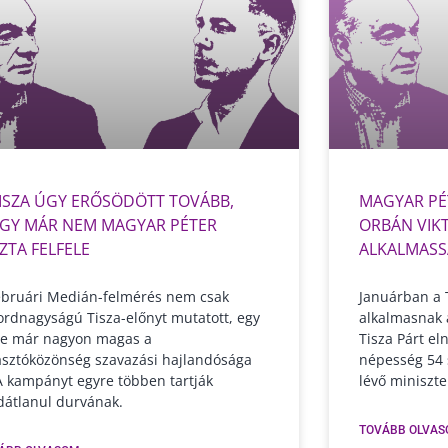
TISZA ÚGY ERŐSÖDÖTT TOVÁBB,
MAGYAR PÉ
GY MÁR NEM MAGYAR PÉTER
ORBÁN VIKT
ZTA FELFELE
ALKALMASS
ebruári Medián-felmérés nem csak
Januárban a T
ordnagyságú Tisza-előnyt mutatott, egy
alkalmasnak a
je már nagyon magas a
Tisza Párt el
asztóközönség szavazási hajlandósága
népesség 54 
 A kampányt egyre többen tartják
lévő miniszte
dátlanul durvának.
TOVÁBB OLVAS