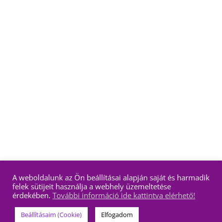
A weboldalunk az Ön beállításai alapján saját és harmadik
felek sütijeit használja a webhely üzemeltetése
érdekében.
További információ ide kattintva elérhető!
Beállításaim (Cookie)
Elfogadom