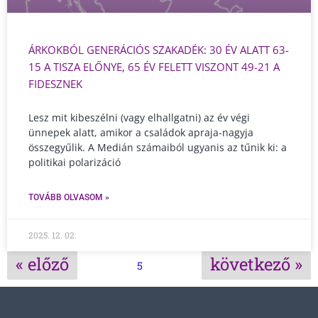
ÁRKOKBÓL GENERÁCIÓS SZAKADÉK: 30 ÉV ALATT 63-
15 A TISZA ELŐNYE, 65 ÉV FELETT VISZONT 49-21 A
FIDESZNEK
Lesz mit kibeszélni (vagy elhallgatni) az év végi
ünnepek alatt, amikor a családok apraja-nagyja
összegyűlik. A Medián számaiból ugyanis az tűnik ki: a
politikai polarizáció
TOVÁBB OLVASOM »
2025. 12. 02.
« előző
következő »
5