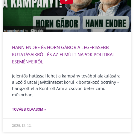
HANN ENDRE ÉS HORN GÁBOR A LEGFRISSEBB
KUTATÁSAIKRÓL ÉS AZ ELMÚLT NAPOK POLITIKAI
ESEMÉNYEIRŐL
Jelentős hatással lehet a kampány további alakulására
a Szőlő utcai javítóintézet körül kibontakozó botrány –
hangzott el a Kontroll Ami a csövön befér című
műsorban,
TOVÁBB OLVASOM »
2025. 12. 12.