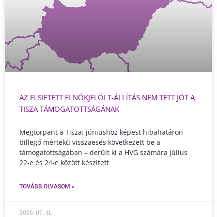
AZ ELSIETETT ELNÖKJELÖLT-ÁLLÍTÁS NEM TETT JÓT A
TISZA TÁMOGATOTTSÁGÁNAK
Megtorpant a Tisza: júniushoz képest hibahatáron
billegő mértékű visszaesés következett be a
támogatottságában – derült ki a HVG számára július
22-e és 24-e között készített
TOVÁBB OLVASOM »
2026. 07. 31.