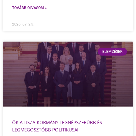
TOVÁBB OLVASOM »
2026. 07. 24.
ELEMZÉSEK
ŐK A TISZA-KORMÁNY LEGNÉPSZERŰBB ÉS
LEGMEGOSZTÓBB POLITIKUSAI