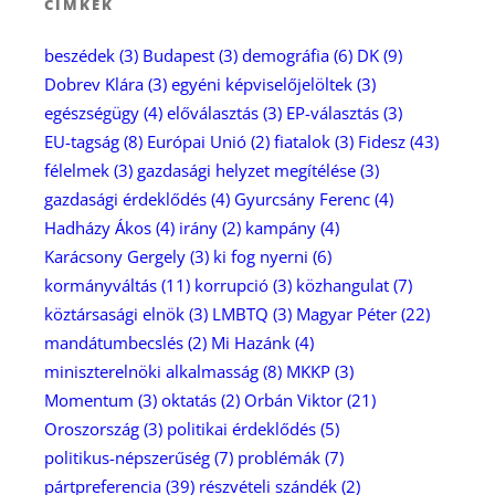
CÍMKÉK
beszédek
(3)
Budapest
(3)
demográfia
(6)
DK
(9)
Dobrev Klára
(3)
egyéni képviselőjelöltek
(3)
egészségügy
(4)
előválasztás
(3)
EP-választás
(3)
EU-tagság
(8)
Európai Unió
(2)
fiatalok
(3)
Fidesz
(43)
félelmek
(3)
gazdasági helyzet megítélése
(3)
gazdasági érdeklődés
(4)
Gyurcsány Ferenc
(4)
Hadházy Ákos
(4)
irány
(2)
kampány
(4)
Karácsony Gergely
(3)
ki fog nyerni
(6)
kormányváltás
(11)
korrupció
(3)
közhangulat
(7)
köztársasági elnök
(3)
LMBTQ
(3)
Magyar Péter
(22)
mandátumbecslés
(2)
Mi Hazánk
(4)
miniszterelnöki alkalmasság
(8)
MKKP
(3)
Momentum
(3)
oktatás
(2)
Orbán Viktor
(21)
Oroszország
(3)
politikai érdeklődés
(5)
politikus-népszerűség
(7)
problémák
(7)
pártpreferencia
(39)
részvételi szándék
(2)