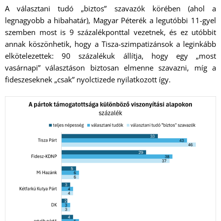
A választani tudó „biztos” szavazók körében (ahol a
legnagyobb a hibahatár), Magyar Péterék a legutóbbi 11-gyel
szemben most is 9 százalékponttal vezetnek, és ez utóbbit
annak köszönhetik, hogy a Tisza-szimpatizánsok a leginkább
elkötelezettek: 90 százalékuk állítja, hogy egy „most
vasárnapi” választáson biztosan elmenne szavazni, míg a
fideszeseknek „csak” nyolctizede nyilatkozott így.