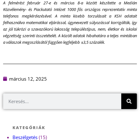
A felmérést február 27-e és március 8-a között készítette a Medián
Közvélemény- és Piackutató Intézet 1000 fős országos reprezentatív minta
telefonos megkérdezésével. A minta kisebb torzulásait a KSH adatait
felhasználva matematikai eljárással, úgynevezett súlyozással korrigálták, így
az jól tükrözi a szavazókorú lakosság településtípus, nem, életkor és iskolai
végzettség szerinti összetételét. A közölt adatok hibahatára a teljes mintában
a válaszok megoszlásától függően legfeljebb ±3,5 százalék.
március 12, 2025
KATEGÓRIÁK
Beszélgetés
(15)