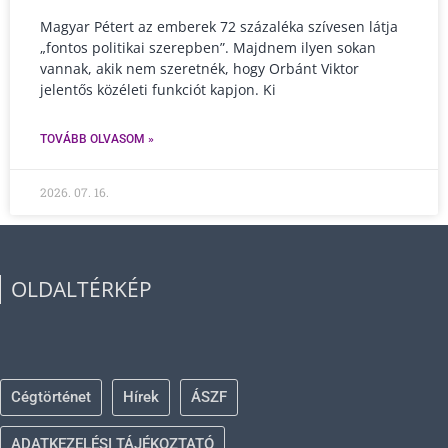
Magyar Pétert az emberek 72 százaléka szívesen látja
„fontos politikai szerepben”. Majdnem ilyen sokan
vannak, akik nem szeretnék, hogy Orbánt Viktor
jelentős közéleti funkciót kapjon. Ki
TOVÁBB OLVASOM »
2026. 07. 16.
OLDALTÉRKÉP
Cégtörténet
Hírek
ÁSZF
ADATKEZELÉSI TÁJÉKOZTATÓ