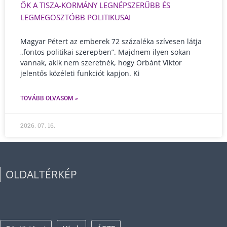
ŐK A TISZA-KORMÁNY LEGNÉPSZERŰBB ÉS
LEGMEGOSZTÓBB POLITIKUSAI
Magyar Pétert az emberek 72 százaléka szívesen látja
„fontos politikai szerepben”. Majdnem ilyen sokan
vannak, akik nem szeretnék, hogy Orbánt Viktor
jelentős közéleti funkciót kapjon. Ki
TOVÁBB OLVASOM »
2026. 07. 16.
OLDALTÉRKÉP