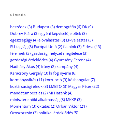
CÍMKÉK
beszédek
(3)
Budapest
(3)
demográfia
(6)
DK
(9)
Dobrev Klára
(3)
egyéni képviselőjelöltek
(3)
egészségügy
(4)
előválasztás
(3)
EP-választás
(3)
EU-tagság
(8)
Európai Unió
(2)
fiatalok
(3)
Fidesz
(43)
félelmek
(3)
gazdasági helyzet megítélése
(3)
gazdasági érdeklődés
(4)
Gyurcsány Ferenc
(4)
Hadházy Ákos
(4)
irány
(2)
kampány
(4)
Karácsony Gergely
(3)
ki fog nyerni
(6)
kormányváltás
(11)
korrupció
(3)
közhangulat
(7)
köztársasági elnök
(3)
LMBTQ
(3)
Magyar Péter
(22)
mandátumbecslés
(2)
Mi Hazánk
(4)
miniszterelnöki alkalmasság
(8)
MKKP
(3)
Momentum
(3)
oktatás
(2)
Orbán Viktor
(21)
Oroszország
(3)
politikai érdeklődés
(5)