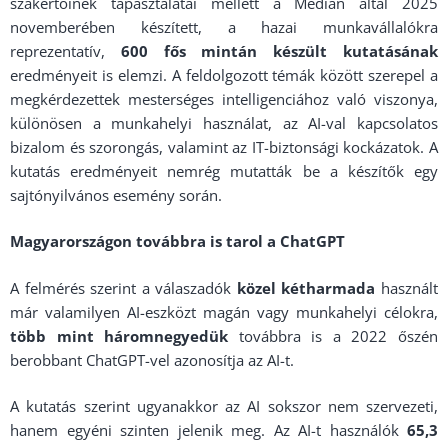
szakértőinek tapasztalatai mellett a Medián által 2025
novemberében készített, a hazai munkavállalókra
reprezentatív,
600 fős mintán készült kutatásának
eredményeit is elemzi. A feldolgozott témák között szerepel a
megkérdezettek mesterséges intelligenciához való viszonya,
különösen a munkahelyi használat, az AI-val kapcsolatos
bizalom és szorongás, valamint az IT-biztonsági kockázatok. A
kutatás eredményeit nemrég mutatták be a készítők egy
sajtónyilvános esemény során.
Magyarországon továbbra is tarol a ChatGPT
A felmérés szerint a válaszadók
közel kétharmada
használt
már valamilyen AI-eszközt magán vagy munkahelyi célokra,
több mint háromnegyedük
továbbra is a 2022 őszén
berobbant ChatGPT-vel azonosítja az AI-t.
A kutatás szerint ugyanakkor az AI sokszor nem szervezeti,
hanem egyéni szinten jelenik meg. Az AI-t használók
65,3