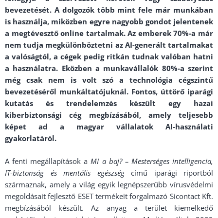
bevezetését. A dolgozók több mint fele már munkában
is használja, miközben egyre nagyobb gondot jelentenek
a megtévesztő online tartalmak. Az emberek 70%-a már
nem tudja megkülönböztetni az AI-generált tartalmakat
a valóságtól, a cégek pedig ritkán tudnak valóban hatni
a használatra. Eközben a munkavállalók 80%-a szerint
még csak nem is volt szó a technológia cégszintű
bevezetéséről munkáltatójuknál. Fontos, úttörő iparági
kutatás és trendelemzés készült egy hazai
kiberbiztonsági cég megbízásából, amely teljesebb
képet ad a magyar vállalatok AI-használati
gyakorlatáról.
A fenti megállapítások a
MI a baj? – Mesterséges intelligencia,
IT-biztonság és mentális egészség
című iparági riportból
származnak, amely a világ egyik legnépszerűbb vírusvédelmi
megoldásait fejlesztő ESET termékeit forgalmazó Sicontact Kft.
megbízásából készült. Az anyag a terület kiemelkedő