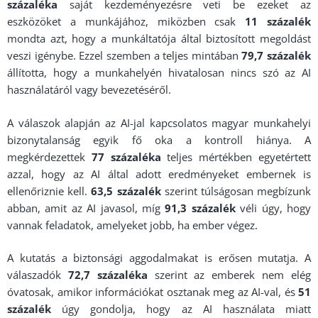
százaléka
saját kezdeményezésre veti be ezeket az
eszközöket a munkájához, miközben csak
11 százalék
mondta azt, hogy a munkáltatója által biztosított megoldást
veszi igénybe. Ezzel szemben a teljes mintában
79,7 százalék
állította, hogy a munkahelyén hivatalosan nincs szó az AI
használatáról vagy bevezetéséről.
A válaszok alapján az AI-jal kapcsolatos magyar munkahelyi
bizonytalanság egyik fő oka a kontroll hiánya. A
megkérdezettek
77 százaléka
teljes mértékben egyetértett
azzal, hogy az AI által adott eredményeket embernek is
ellenőriznie kell.
63,5 százalék
szerint túlságosan megbízunk
abban, amit az AI javasol, míg
91,3 százalék
véli úgy, hogy
vannak feladatok, amelyeket jobb, ha ember végez.
A kutatás a biztonsági aggodalmakat is erősen mutatja. A
válaszadók
72,7 százaléka
szerint az emberek nem elég
óvatosak, amikor információkat osztanak meg az AI-val, és
51
százalék
úgy gondolja, hogy az AI használata miatt