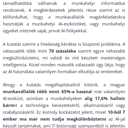
támadhatóbbá válhatnak a munkahelyi informatikai
rendszerek. A megkérdezettek jelentős része szerint az is
előfordulhat, hogy a munkavállalók magánfeladatokra
használják a munkahelyi AI-eszközöket, vagy munkahelyi
ügyeket intéznek saját, privát AI-fiókjaikkal.
A kutatás szerint a hitelesség kérdése is központi probléma. A
válaszadók több mint
70 százaléka
szerint egyre nehezebb
megkülönböztetni, mi valódi és mit készített mesterséges
intelligencia. Közel minden második válaszadó úgy látja, hogy
az AI használata valamilyen formában elbutítja az embereket.
Ahogy a kutatás megállapításaiból kitűnik, a magyar
munkavállalók több mint 65%-a haszná
l már valamilyen
AI-eszközt, azonban a munkahelyeken
alig 17,6% hallott
bárm
it a technológia bevezetéséről, alkalmazásáról vagy
szabályozásáról. Ez komoly kockázatot jelent, mivel
10-ből 7
ember ma már nem tudja megkülönböztetni
az AI-jal
készült tartalmakat, ami IT-biztonsági szempontból is jelentős