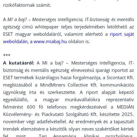
rizikófaktornak számít.
A
MI a baj? – Mesterséges intelligencia, IT-biztonság és mentális
egészség
című whitepaper teljes terjedelmében letölthető az
ESET magyar weboldaláról, valamint elérhető a
riport saját
weboldalán, a
www.miabaj.hu
oldalon is.
***
A kutatásról:
A MI a baj? – Mesterséges intelligencia, IT-
biztonság és mentális egészség elnevezésű iparági riportot az
ESET termékek kizárólagos hazai forgalmazója, a Sicontact Kft.
megbízásából a MindMiners Collective Kft. kommunikációs
ügynökség írta és szerkesztette. A riport alapját képező
egyedülálló, a magyar munkavállalókra reprezentatív
felmérést 600 fő telefonos megkérdezésével a MEDIÁN
Közvélemény- és Piackutató Szolgáltató Kft. készítette 2025.
november végi adatfelvétellel. Az eredmények és a tapasztalt
trendek elemzésére a készítők olyan neves szakértőket kértek
fel, mint Tari Annamária, klinikai pszichológus,